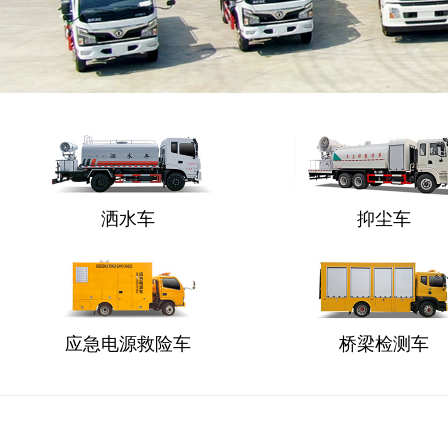
洒水车
抑尘车
应急电源救险车
桥梁检测车